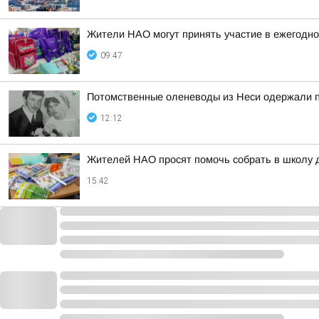
Жители НАО могут принять участие в ежегодно
09:47
Потомственные оленеводы из Неси одержали п
12:12
Жителей НАО просят помочь собрать в школу 
15:42