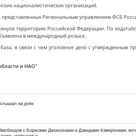
нских националистических организаций.
, представленных Региональным управлением ФСБ Росси
инула территорию Российской Федерации. По ходатайс
объявлена в международный розыск.
 база, в связи с чем уголовное дело с утвержденным
области и НАО"
услышал на днях
жеймсбондов с Борисами Джонсонами и Дэвидами Кэмеронами, кот
очень успешная и...