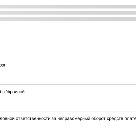
озг
t с Украиной
ловной ответственности за неправомерный оборот средств плат