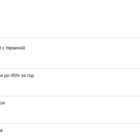
t с Украиной
и до 45% за год
озг
ев