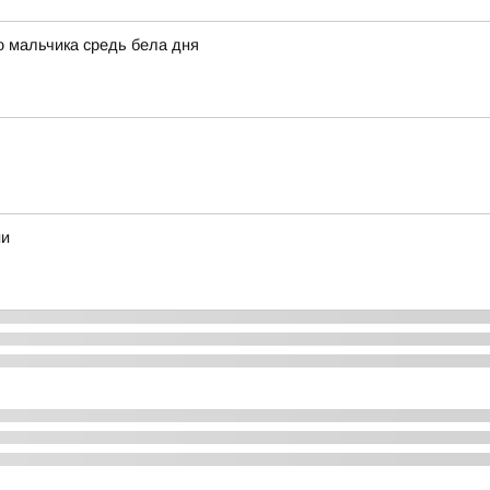
о мальчика средь бела дня
ии