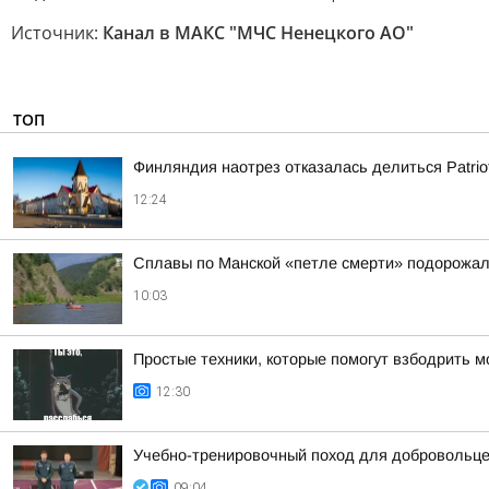
Источник:
Канал в МАКС "МЧС Ненецкого АО"
ТОП
Финляндия наотрез отказалась делиться Patrio
12:24
Сплавы по Манской «петле смерти» подорожал
10:03
Простые техники, которые помогут взбодрить м
12:30
Учебно-тренировочный поход для добровольц
09:04