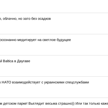
 облачно, но зато без осадков
осознанно медитирует на светлое будущее
l Baltica в Даугаве
к НАТО взаимодействует с украинскими спецслужбами
м детском парке! Выглядит весьма страшно)) Или так только каж