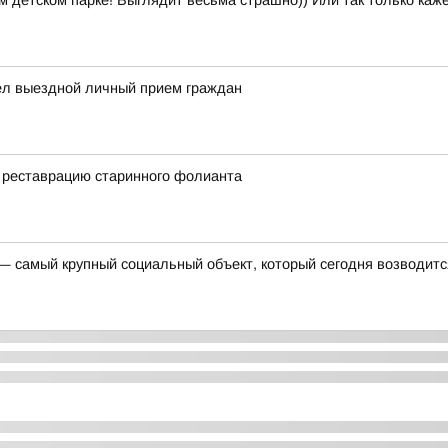
м детском парке! Выглядит весьма страшно)) Или так только каж
ел выездной личный прием граждан
 реставрацию старинного фолианта
 — самый крупный социальный объект, который сегодня возводитс