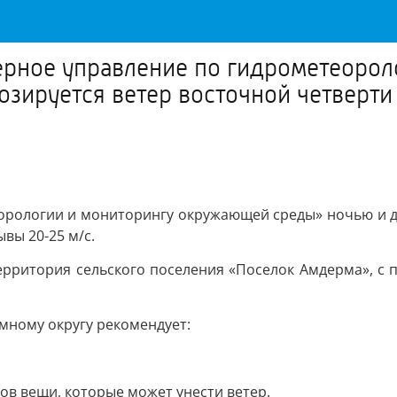
рное управление по гидрометеорол
зируется ветер восточной четверти 
орологии и мониторингу окружающей среды» ночью и дн
вы 20-25 м/с.
ерритория сельского поселения «Поселок Амдерма», с 
мному округу рекомендует:
ков вещи, которые может унести ветер.