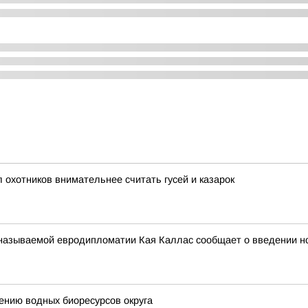
охотников внимательнее считать гусей и казарок
к называемой евродипломатии Кая Каллас сообщает о введении н
ению водных биоресурсов округа