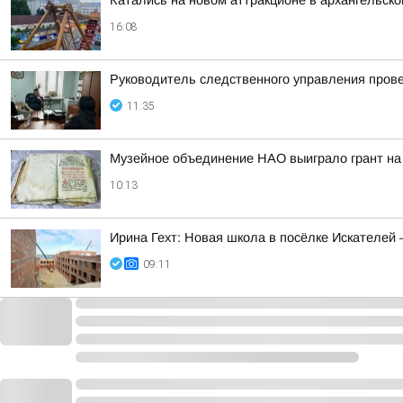
Катались на новом аттракционе в архангельско
16:08
Руководитель следственного управления пров
11:35
Музейное объединение НАО выиграло грант на
10:13
Ирина Гехт: Новая школа в посёлке Искателей
09:11