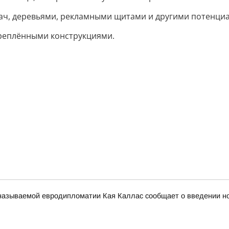
ач, деревьями, рекламными щитами и другими потенци
креплёнными конструкциями.
к называемой евродипломатии Кая Каллас сообщает о введении н