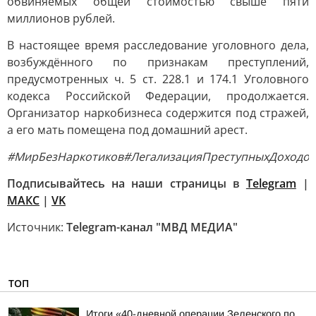
обвиняемых общей стоимостью свыше пяти
миллионов рублей.
В настоящее время расследование уголовного дела,
возбуждённого по признакам преступлений,
предусмотренных ч. 5 ст. 228.1 и 174.1 Уголовного
кодекса Российской Федерации, продолжается.
Организатор наркобизнеса содержится под стражей,
а его мать помещена под домашний арест.
#МирБезНаркотиков
#ЛегализацияПреступныхДоходов
Подписывайтесь на наши страницы в
Telegram
|
MAКС
|
VK
Источник:
Telegram-канал "МВД МЕДИА"
ТОП
Итоги «40-дневной операции Зеленского по