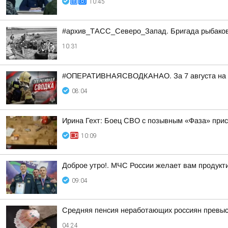
10:45
#архив_ТАСС_Северо_Запад. Бригада рыбаков н
10:31
#ОПЕРАТИВНАЯСВОДКАНАО. За 7 августа на тер
08:04
Ирина Гехт: Боец СВО с позывным «Фаза» при
10:09
Доброе утро!. МЧС России желает вам продукти
09:04
Средняя пенсия неработающих россиян превыси
04:24