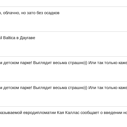
 облачно, но зато без осадков
 Baltica в Даугаве
м детском парке! Выглядит весьма страшно)) Или так только каж
м детском парке! Выглядит весьма страшно)) Или так только каж
к называемой евродипломатии Кая Каллас сообщает о введении н