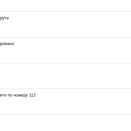
еруте
ировано
ите по номеру 112