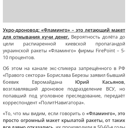
Укро-дроновод: «Фламинго» – это летающий макет
для отмывания кучи денег.
Вероятность долёта до
цели распиаренной киевской пропагандой
украинской ракеты «Фламинго» фирмы FirePoint – 5-
10 процентов.
Об этом на канале экс-спикера запрещённого в РФ
«Правого сектора» Борислава Березы заявил бывший
боевик Евромайдана
Юрий Касьянов
,
возглавлявший дроновое подразделение ВСУ, но
попавший под уголовное преследование, передаёт
корреспондент «ПолитНавигатора».
«То, что мы видим, если говорить о
«Фламинго», это
просто огромный макет крылатой ракеты, от таких
все давно отказались
, их производили в 50-60-е годы