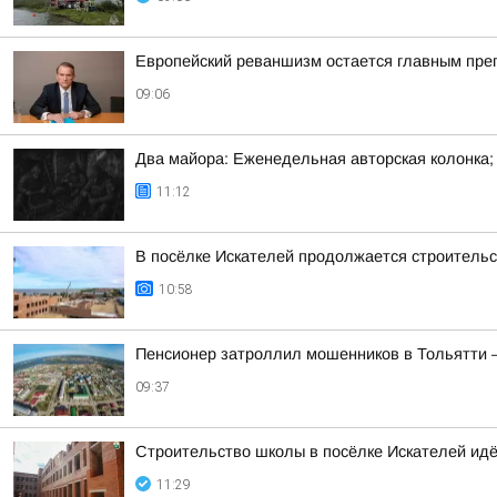
Европейский реваншизм остается главным преп
09:06
Два майора: Еженедельная авторская колонка;
11:12
В посёлке Искателей продолжается строитель
10:58
Пенсионер затроллил мошенников в Тольятти — 
09:37
Строительство школы в посёлке Искателей идё
11:29