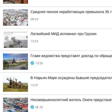
Средняя пенсия неработающих превысила 35 ты
09:40
Латвийский МИД вспомнил про Грузию
10:24
Главе ведомства представят доклад по обращ
10:58
В Нарьян-Маре осуждены бывшие председател
10:07
Несовершеннолетний житель Онеги предстанет
08:35