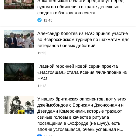
Архангельской области предстанут перед
судом по обвинению в краже денежных
средств с банковского счета
11:45
Александр Копотев из НАО принял участие
во Всероссийском турнире по шахматам для
ветеранов боевых действий
11:23
Главной героиней новой серии проекта
«Настоящая» стала Ксения Филипповна из
НАО
11:13
У наших британских оппонентов, вот у этих
джеймсбондов с Борисами Джонсонами и
Дэвидами Кэмеронами, которые трахают
свиные головы в качестве ритуала
посвящения в Оксфорде (не шучу), есть
вполне устоявшаяся, очень успешная и...