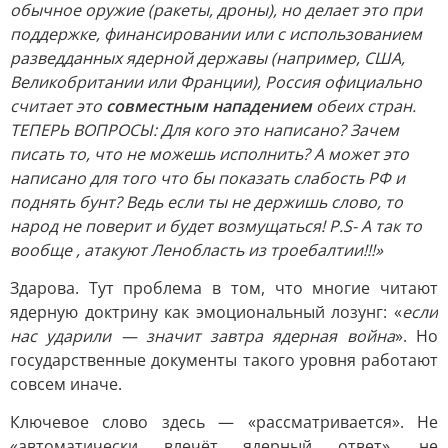
обычное оружие (ракеты, дроны), но делает это при
поддержке, финансировании или с использованием
разведданных ядерной державы (например, США,
Великобритании или Франции), Россия официально
считает это
совместным нападением
обеих стран.
ТЕПЕРЬ ВОПРОСЫ: Для кого это написано? Зачем
писать то, что не можешь исполнить? А может это
написано для того что бы показать слабость РФ и
поднять бунт? Ведь если ты не держишь слово, то
народ не поверит и будет возмущаться! P.S- А так то
вообще , атакуют Ленобласть из троебалтии!!!»
Здарова. Тут проблема в том, что многие читают
ядерную доктрину как эмоциональный лозунг: «
если
нас ударили — значит завтра ядерная война
». Но
государственные документы такого уровня работают
совсем иначе.
Ключевое слово здесь — «рассматривается». Не
«автоматически влечёт ядерный ответ», не