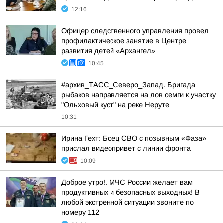
12:16
Офицер следственного управления провел
профилактическое занятие в Центре
развития детей «Архангел»
10:45
#архив_ТАСС_Северо_Запад. Бригада
рыбаков направляется на лов семги к участку
"Ольховый куст" на реке Неруте
10:31
Ирина Гехт: Боец СВО с позывным «Фаза»
прислал видеопривет с линии фронта
10:09
Доброе утро!. МЧС России желает вам
продуктивных и безопасных выходных! В
любой экстренной ситуации звоните по
номеру 112