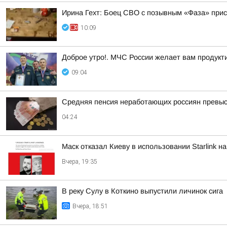
Ирина Гехт: Боец СВО с позывным «Фаза» при
10:09
Доброе утро!. МЧС России желает вам продукти
09:04
Средняя пенсия неработающих россиян превыси
04:24
Маск отказал Киеву в использовании Starlink н
Вчера, 19:35
В реку Сулу в Коткино выпустили личинок сига
Вчера, 18:51