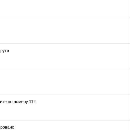
еруте
ите по номеру 112
ировано