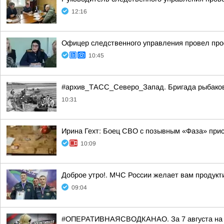
12:16
Офицер следственного управления провел про
10:45
#архив_ТАСС_Северо_Запад. Бригада рыбаков н
10:31
Ирина Гехт: Боец СВО с позывным «Фаза» при
10:09
Доброе утро!. МЧС России желает вам продукт
09:04
#ОПЕРАТИВНАЯСВОДКАНАО. За 7 августа на те