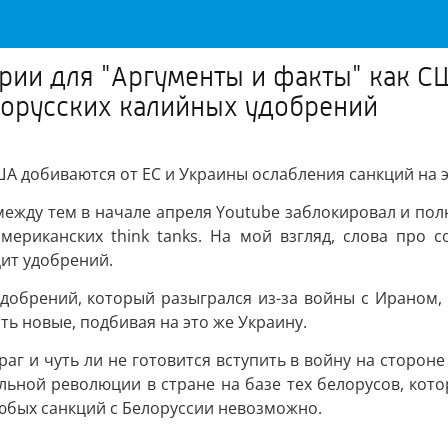
арии для "Аргументы и факты" как С
лорусских калийных удобрений
США добиваются от ЕС и Украины ослабления санкций на 
между тем в начале апреля Youtube заблокировал и пол
мериканских think tanks. На мой взгляд, слова про с
ит удобрений.
добрений, который разыгрался из-за войны с Ираном, Е
ить новые, подбивая на это же Украину.
раг и чуть ли не готовится вступить в войну на стороне
ьной революции в стране на базе тех белорусов, котор
 любых санкций с Белоруссии невозможно.