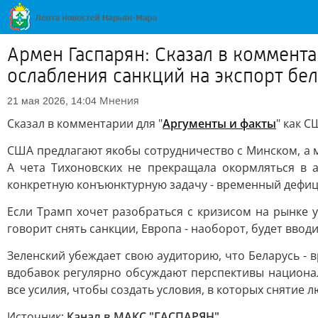
Армен Гаспарян: Сказал в коммент
ослабления санкций на экспорт бе
Мнения
21 мая 2026, 14:04
Сказал в комментарии для "
Аргументы и факты
" как 
США предлагают якобы сотрудничество с Минском, а 
А чета Тихоновских не прекращала окормляться в а
конкретную конъюнктурную задачу - временный дефиц
Если Трамп хочет разобраться с кризисом на рынке у
говорит снять санкции, Европа - наоборот, будет ввод
Зеленский убеждает свою аудиторию, что Беларусь - в
вдобавок регулярно обсуждают перспективы национал
все усилия, чтобы создать условия, в которых снятие
Источник:
Канал в МАКС "ГАСПАРЯН"