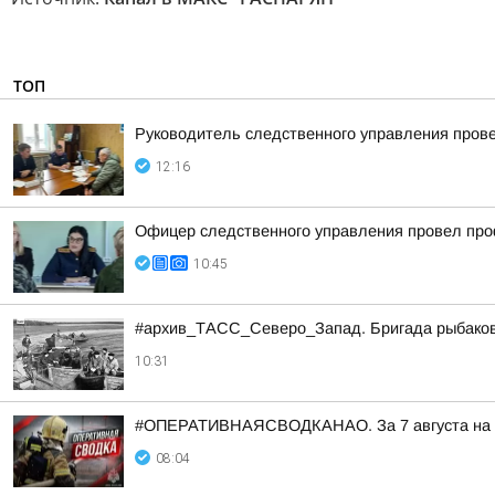
ТОП
Руководитель следственного управления пров
12:16
Офицер следственного управления провел про
10:45
#архив_ТАСС_Северо_Запад. Бригада рыбаков н
10:31
#ОПЕРАТИВНАЯСВОДКАНАО. За 7 августа на тер
08:04