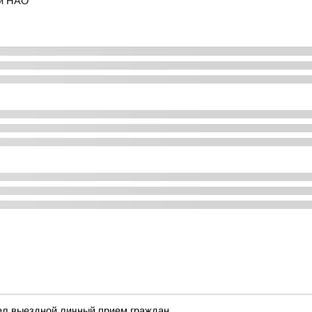
ии НАО
ел выездной личный прием граждан