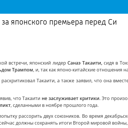
 за японского премьера перед Си
ой встречи, японский лидер
Санаэ Такаити,
сидя в Ток
ьдом Трампом
, и, так как японо-китайские отношения
раскритиковал Такаити, а также заявил, что она вмес
аявив, что Такаити
не заслуживает критики
. Это произ
ликт
, сделанными в ноябре прошлого года.
опытку рассорить двух союзников. Во время декабрьск
сейчас должны сохранять итоги Второй мировой войны,