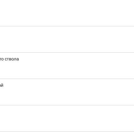
го ствола
ой