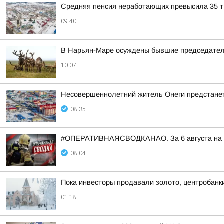
Средняя пенсия неработающих превысила 35 ты
09:40
В Нарьян-Маре осуждены бывшие председател
10:07
Несовершеннолетний житель Онеги предстанет
08:35
#ОПЕРАТИВНАЯСВОДКАНАО. За 6 августа на тер
08:04
Пока инвесторы продавали золото, центробанки
01:18