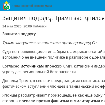
Защитил подругу. Трамп заступился
Паблики
24 мая 2026, 20:09
Защитил подругу
Трамп заступился за японского премьера
перед Си
Судя по появляющимся инсайдам с американо-китайск
вспомнил о ее внешней политике в разговоре с
Донал
Согласно
источникам
японских СМИ, китайский лидер 
угрозу для региональной безопасности.
Дональд Трамп, в свою очередь, защитил союзника, з
фактическом вступлении японцев в
тайваньский конф
Японцы рассматривают произошедшее как еще одну п
стороны
воевали против фашизма и милитаризма
и 