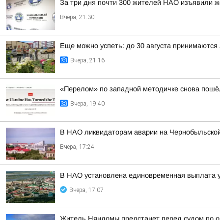
За три дня почти 300 жителей НАО изъявили ж
Вчера, 21:30
Еще можно успеть: до 30 августа принимаются 
Вчера, 21:16
«Перелом» по западной методичке снова пошёл
Вчера, 19:40
В НАО ликвидаторам аварии на Чернобыльской
Вчера, 17:24
В НАО установлена единовременная выплата 
Вчера, 17:07
Житель Няндомы предстанет перед судом по о