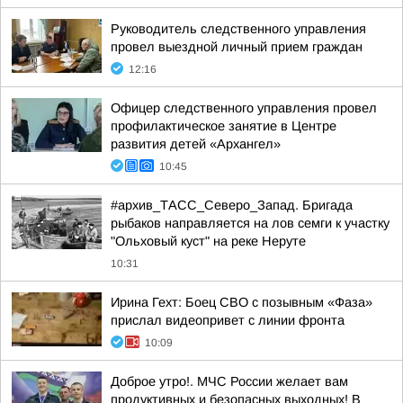
Руководитель следственного управления
провел выездной личный прием граждан
12:16
Офицер следственного управления провел
профилактическое занятие в Центре
развития детей «Архангел»
10:45
#архив_ТАСС_Северо_Запад. Бригада
рыбаков направляется на лов семги к участку
"Ольховый куст" на реке Неруте
10:31
Ирина Гехт: Боец СВО с позывным «Фаза»
прислал видеопривет с линии фронта
10:09
Доброе утро!. МЧС России желает вам
продуктивных и безопасных выходных! В