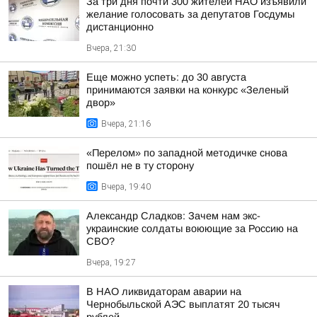
За три дня почти 300 жителей НАО изъявили
желание голосовать за депутатов Госдумы
дистанционно
Вчера, 21:30
Еще можно успеть: до 30 августа
принимаются заявки на конкурс «Зеленый
двор»
Вчера, 21:16
«Перелом» по западной методичке снова
пошёл не в ту сторону
Вчера, 19:40
Александр Сладков: Зачем нам экс-
украинские солдаты воюющие за Россию на
СВО?
Вчера, 19:27
В НАО ликвидаторам аварии на
Чернобыльской АЭС выплатят 20 тысяч