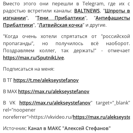
Вместо этого они перешли в Telegram, где их с
радостью встретили каналы:
BALTNEWS
, "
Шпроты в
изгнании
", "
Тени Прибалтики
", "
Антифашисты
Прибалтики
", "
Латвийская кочка
" и другие.
"Когда очень хотели спрятаться от "российской
пропаганды", но получилось всё наоборот.
Поздравляем коллег, так держать!" - отмечает
https://max.ru/SputnikLive
.
Подписаться на меня:
В ТГ
https://t.me/alekseystefanov
В МАХ
https://max.ru/alekseystefanov
В VK
https://max.ru/alekseystefanov
" target="_blank"
rel="noopener
noreferrer">https://vkvideo.ru/
https://max.ru/alekseyste
Источник:
Канал в МАКС "Алексей Стефанов"