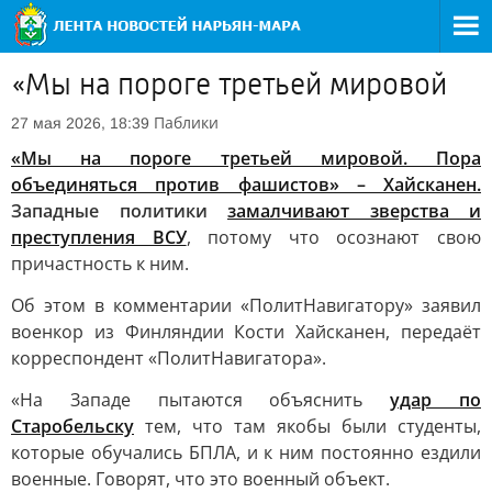
«Мы на пороге третьей мировой
Паблики
27 мая 2026, 18:39
«Мы на пороге третьей мировой. Пора
объединяться против фашистов» – Хайсканен.
Западные политики
замалчивают зверства и
преступления ВСУ
, потому что осознают свою
причастность к ним.
Об этом в комментарии «ПолитНавигатору» заявил
военкор из Финляндии Кости Хайсканен, передаёт
корреспондент «ПолитНавигатора».
«На Западе пытаются объяснить
удар по
Старобельску
тем, что там якобы были студенты,
которые обучались БПЛА, и к ним постоянно ездили
военные. Говорят, что это военный объект.