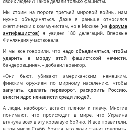
своих людей?! Такое делали только фашисты.
Мы стоим на пороге третьей мировой войны, нам
нужно объединяться. Даже я раньше относился
скептически к коммунистам, но в Москве [на
форуме
антифашистов
] я увидел 180 делегаций. Впервые
Финляндия участвовала.
И мы все говорили, что
надо объединяться, чтобы
ударить в морду этой фашистской нечисти
,
бандеровщине», – добавил военкор.
«Они бьют, убивают американским, немецким,
финским оружием по мирному населению, чтобы
запугать, сделать переворот, раскроить Россию,
внести ядро ненависти среди людей.
А люди, наоборот, встают плечом к плечу. Многие
понимают, что происходит в мире, что Украина
втянула всех в эту кровавую бойню. И все правители,
в том числе Стубб, боятся, что люди станут говорить,