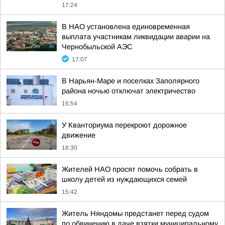
17:24
В НАО установлена единовременная
выплата участникам ликвидации аварии на
Чернобыльской АЭС
17:07
В Нарьян-Маре и поселках Заполярного
района ночью отключат электричество
16:54
У Кванториума перекроют дорожное
движение
16:30
Жителей НАО просят помочь собрать в
школу детей из нуждающихся семей
15:42
Житель Няндомы предстанет перед судом
по обвинению в даче взятки муниципальному