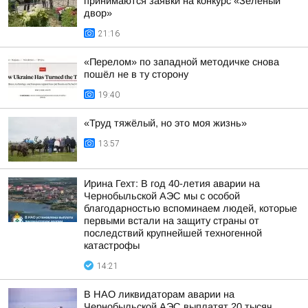
принимаются заявки на конкурс «Зеленый
двор»
21:16
«Перелом» по западной методичке снова
пошёл не в ту сторону
19:40
«Труд тяжёлый, но это моя жизнь»
13:57
Ирина Гехт: В год 40-летия аварии на
Чернобыльской АЭС мы с особой
благодарностью вспоминаем людей, которые
первыми встали на защиту страны от
последствий крупнейшей техногенной
катастрофы
14:21
В НАО ликвидаторам аварии на
Чернобыльской АЭС выплатят 20 тысяч