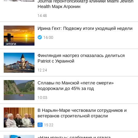
Journal геронтопсихиатр клиники Miami Jewish
Health Марк Агронин
14:48
Ирина Гехт: Подвожу итоги уходящей недели
16:00
Финляндия наотрез отказалась делиться
Patriot с Украиной
12:24
Сплавы по Манской «петле смерти»
подорожали до 45% за год
10:03
В Нарьян-Маре чествовали сотрудников и
ветеранов строительной отрасли
15:22
«Нам кранты»: слабоумие и отвага