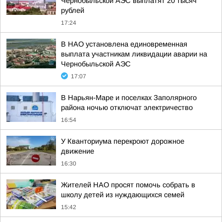
Чернобыльской АЭС выплатят 20 тысяч
рублей
17:24
В НАО установлена единовременная
выплата участникам ликвидации аварии на
Чернобыльской АЭС
17:07
В Нарьян-Маре и поселках Заполярного
района ночью отключат электричество
16:54
У Кванториума перекроют дорожное
движение
16:30
Жителей НАО просят помочь собрать в
школу детей из нуждающихся семей
15:42