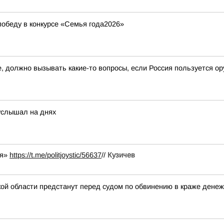
обеду в конкурсе «Семья года2026»
, должно вызывать какие-то вопросы, если Россия пользуется ор
услышал на днях
 я»
https://t.me/politjoystic/56637
//
Кузичев
 области предстанут перед судом по обвинению в краже денежн