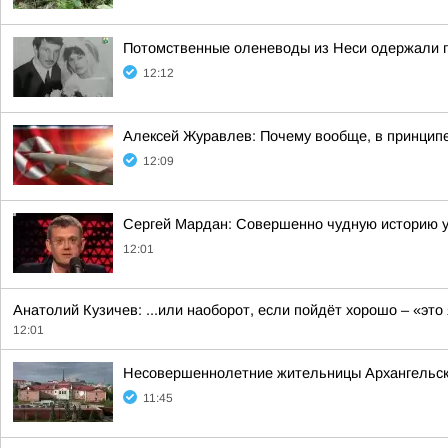
Потомственные оленеводы из Неси одержали п
12:12
Алексей Журавлев: Почему вообще, в принципе
12:09
Сергей Мардан: Совершенно чудную историю 
12:01
Анатолий Кузичев: ...или наоборот, если пойдёт хорошо – «это
12:01
Несовершеннолетние жительницы Архангельской
11:45