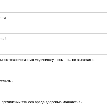
ости
твий
высокотехнологичную медицинскую помощь, не выезжая за
 семьями
в причинении тяжкого вреда здоровью малолетней