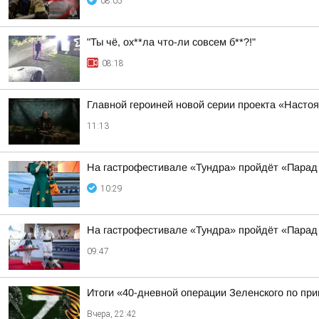
08:05
"Ты чё, ох**ла что-ли совсем б**?!"
08:18
Главной героиней новой серии проекта «Наст
11:13
На гастрофестивале «Тундра» пройдёт «Парад
10:29
На гастрофестивале «Тундра» пройдёт «Парад
09:47
Итоги «40-дневной операции Зеленского по пр
Вчера, 22:42