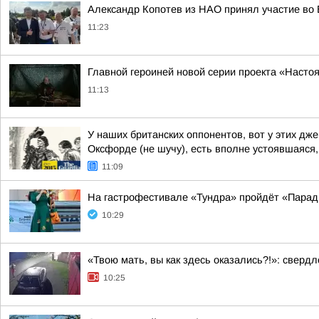
Александр Копотев из НАО принял участие во 
11:23
Главной героиней новой серии проекта «Наст
11:13
У наших британских оппонентов, вот у этих д
Оксфорде (не шучу), есть вполне устоявшаяся, 
11:09
На гастрофестивале «Тундра» пройдёт «Парад
10:29
«Твою мать, вы как здесь оказались?!»: сверд
10:25