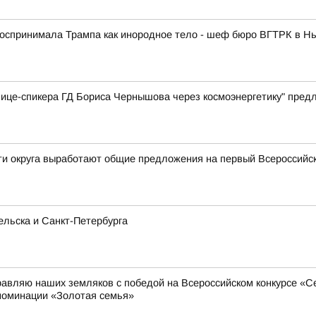
спринимала Трампа как инородное тело - шеф бюро ВГТРК в Нь
вице-спикера ГД Бориса Чернышова через космоэнергетику" пре
сти округа выработают общие предложения на первый Всероссий
льска и Санкт-Петербурга
равляю наших земляков с победой на Всероссийском конкурсе «
номинации «Золотая семья»