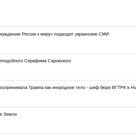
инуждению России к миру» подводят украинские СМИ
реподобного Серафима Саровского
спринимала Трампа как инородное тело - шеф бюро ВГТРК в Нь
ие Земли