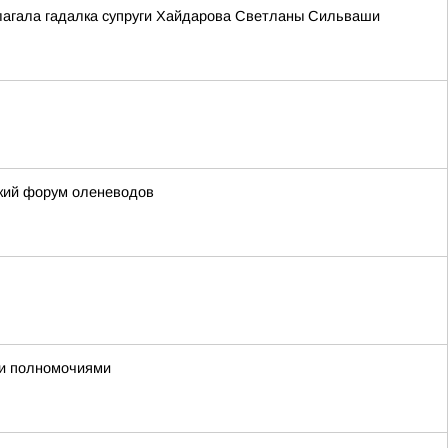
длагала гадалка супруги Хайдарова Светланы Сильваши
ский форум оленеводов
ми полномочиями