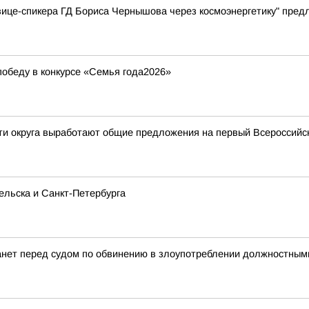
вице-спикера ГД Бориса Чернышова через космоэнергетику" пре
обеду в конкурсе «Семья года2026»
сти округа выработают общие предложения на первый Всероссий
ельска и Санкт-Петербурга
анет перед судом по обвинению в злоупотреблении должностны