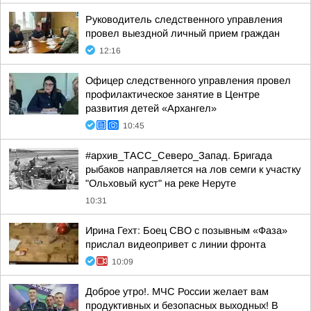
Руководитель следственного управления
провел выездной личный прием граждан
12:16
Офицер следственного управления провел
профилактическое занятие в Центре
развития детей «Архангел»
10:45
#архив_ТАСС_Северо_Запад. Бригада
рыбаков направляется на лов семги к участку
"Ольховый куст" на реке Неруте
10:31
Ирина Гехт: Боец СВО с позывным «Фаза»
прислал видеопривет с линии фронта
10:09
Доброе утро!. МЧС России желает вам
продуктивных и безопасных выходных! В