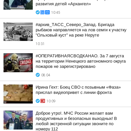
развития детей «Архангел»
10:45
#архив_ТАСС_Северо_Запад. Бригада
рыбаков направляется на лов семги к участку
"Ольховый куст" на реке Неруте
10:31
#ОПЕРАТИВНАЯСВОДКАНАО. За 7 августа
на территории Ненецкого автономного округа
пожаров не зарегистрировано
08:04
Ирина Гехт: Боец СВО с позывным «Фаза»
прислал видеопривет с линии фронта
10:09
Доброе утро!. МЧС России желает вам
продуктивных и безопасных выходных! В
любой экстренной ситуации звоните по
номеру 112