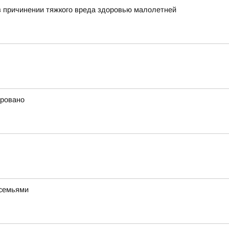
в причинении тяжкого вреда здоровью малолетней
ировано
 семьями