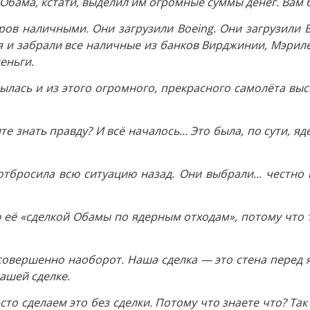
 а Обама, кстати, выделил им огромные суммы денег. Вам
ров наличными. Они загрузили Boeing. Они загрузили 
 и забрали все наличные из банков Вирджинии, Мэрилен
деньги.
рылась и из этого огромного, прекрасного самолёта выс
тите знать правду? И всё началось... Это была, по сути
тбросила всю ситуацию назад. Они выбрали... честно 
ю её «сделкой Обамы по ядерным отходам», потому что 
совершенно наоборот. Наша сделка — это стена перед 
ашей сделке.
осто сделаем это без сделки. Потому что знаете что? Та