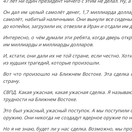
47 лет ни один президент ничего с этим не делал. Ну,
Он дал им целый самолёт денег, 1,7 миллиарда долла
самолёт, набитый наличными. Они вынули все сиденья
до копейки, загрузили их, отвезли в Иран и отдали им 
Интересно, о чём думали эти ребята, когда дверь отк
им миллиарды и миллиарды долларов.
И, кстати, они дали их не той стране, если честно. Хо
из худших трагедий, которые произошли.
Вот что произошло на Ближнем Востоке. Эта сделка о
страну.
СВПД. Какая ужасная, какая ужасная сделка. Я называ
трудности на Ближнем Востоке.
Это был ужасный, ужасный поступок. А мы поступили 
оружию. Они никогда не создадут ядерное оружие по н
Но я не знаю, будет ли у нас сделка. Возможно, мы пр