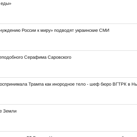
 еды»
инуждению России к миру» подводят украинские СМИ
реподобного Серафима Саровского
спринимала Трампа как инородное тело - шеф бюро ВГТРК в Нь
е Земли