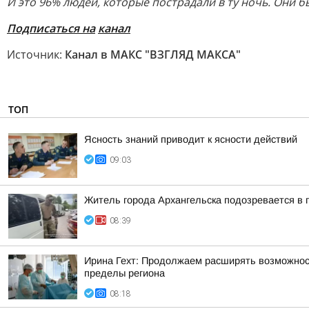
И это 96% людей, которые пострадали в ту ночь. Они б
Подписаться на
канал
Источник:
Канал в МАКС "ВЗГЛЯД МАКСА"
ТОП
Ясность знаний приводит к ясности действий
09:03
Житель города Архангельска подозревается в 
08:39
Ирина Гехт: Продолжаем расширять возможнос
пределы региона
08:18