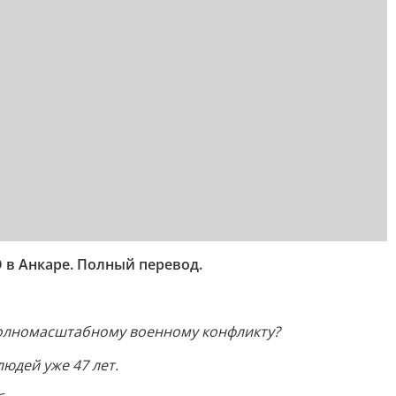
в Анкаре. Полный перевод.
 полномасштабному военному конфликту?
юдей уже 47 лет.