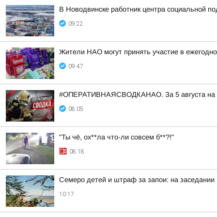
В Новодвинске работник центра социальной по
09:22
Жители НАО могут принять участие в ежегодно
09:47
#ОПЕРАТИВНАЯСВОДКАНАО. За 5 августа на тер
08:05
"Ты чё, ох**ла что-ли совсем б**?!"
08:18
Семеро детей и штраф за запои: на заседании
10:17