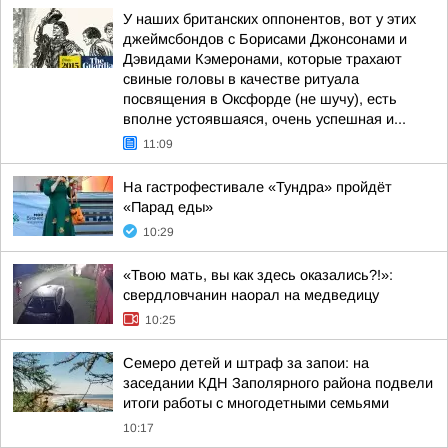
У наших британских оппонентов, вот у этих
джеймсбондов с Борисами Джонсонами и
Дэвидами Кэмеронами, которые трахают
свиные головы в качестве ритуала
посвящения в Оксфорде (не шучу), есть
вполне устоявшаяся, очень успешная и...
11:09
На гастрофестивале «Тундра» пройдёт
«Парад еды»
10:29
«Твою мать, вы как здесь оказались?!»:
свердловчанин наорал на медведицу
10:25
Семеро детей и штраф за запои: на
заседании КДН Заполярного района подвели
итоги работы с многодетными семьями
10:17