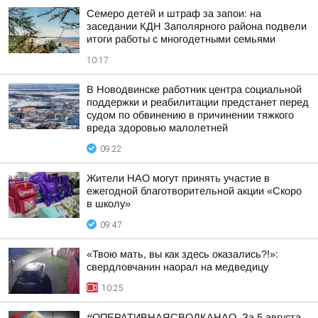
Семеро детей и штраф за запои: на
заседании КДН Заполярного района подвели
итоги работы с многодетными семьями
10:17
В Новодвинске работник центра социальной
поддержки и реабилитации предстанет перед
судом по обвинению в причинении тяжкого
вреда здоровью малолетней
09:22
Жители НАО могут принять участие в
ежегодной благотворительной акции «Скоро
в школу»
09:47
«Твою мать, вы как здесь оказались?!»:
свердловчанин наорал на медведицу
10:25
#ОПЕРАТИВНАЯСВОДКАНАО. За 5 августа