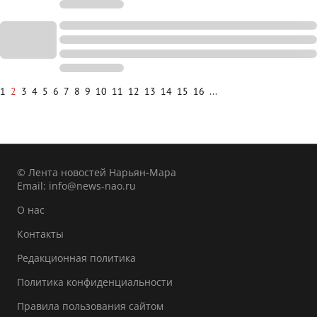
1
2
3
4
5
6
7
8
9
10
11
12
13
14
15
16
...
© Лента новостей Нарьян-Мара
Email:
info@news-nao.ru
О нас
Контакты
Редакционная политика
Политика конфиденциальности
Правила пользования сайтом