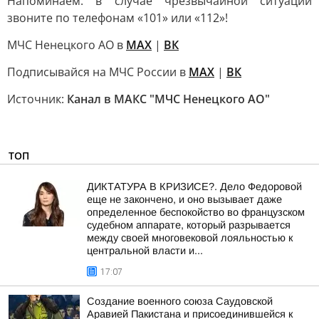
Напоминаем: в случае чрезвычайной ситуации
звоните по телефонам «101» или «112»!
МЧС Ненецкого АО в
MAX
|
ВК
Подписывайся на МЧС России в
MAX
|
ВК
Источник:
Канал в МАКС "МЧС Ненецкого АО"
ТОП
ДИКТАТУРА В КРИЗИСЕ?. Дело Федоровой
еще не закончено, и оно вызывает даже
определенное беспокойство во французском
судебном аппарате, который разрывается
между своей многовековой лояльностью к
центральной власти и...
17:07
Создание военного союза Саудовской
Аравией Пакистана и присоединившейся к