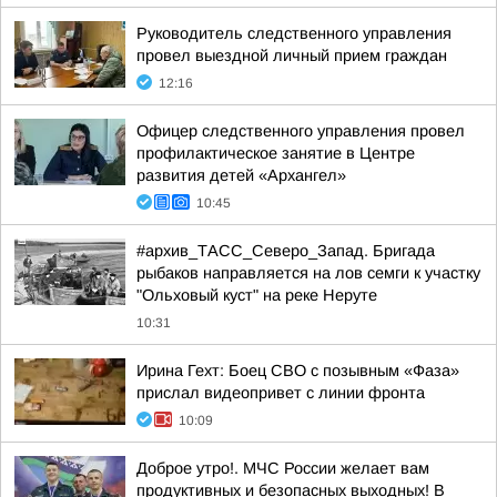
Руководитель следственного управления
провел выездной личный прием граждан
12:16
Офицер следственного управления провел
профилактическое занятие в Центре
развития детей «Архангел»
10:45
#архив_ТАСС_Северо_Запад. Бригада
рыбаков направляется на лов семги к участку
"Ольховый куст" на реке Неруте
10:31
Ирина Гехт: Боец СВО с позывным «Фаза»
прислал видеопривет с линии фронта
10:09
Доброе утро!. МЧС России желает вам
продуктивных и безопасных выходных! В