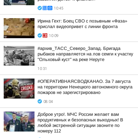
10:45
Ирина Гехт: Боец СВО с позывным «Фаза»
прислал видеопривет с линии фронта
10:09
#архив_ТАСС_Северо_Запад. Бригада
рыбаков направляется на лов семги к участку
"Ольховый куст" на реке Неруте
10:31
#ОПЕРАТИВНАЯСВОДКАНАО. За 7 августа
на территории Ненецкого автономного округа
пожаров не зарегистрировано
08:04
Доброе утро!. МЧС России желает вам
продуктивных и безопасных выходных! В
любой экстренной ситуации звоните по
номеру 112