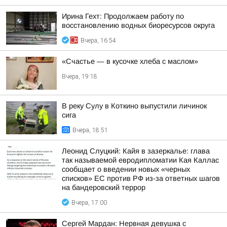
Ирина Гехт: Продолжаем работу по
восстановлению водных биоресурсов округа
Вчера, 16:54
«Счастье — в кусочке хлеба с маслом»
Вчера, 19:18
В реку Сулу в Коткино выпустили личинок
сига
Вчера, 18:51
Леонид Слуцкий: Кайя в зазеркалье: глава
так называемой евродипломатии Кая Каллас
сообщает о введении новых «черных
списков» ЕС против РФ из-за ответных шагов
на бандеровский террор
Вчера, 17:00
Сергей Мардан: Нервная девушка с