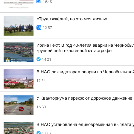
19:40
«Труд тяжёлый, но это моя жизнь»
13:57
Ирина Гехт: В год 40-летия аварии на Черноб
крупнейшей техногенной катастрофы
14:21
В НАО ликвидаторам аварии на Чернобыльской
17:24
У Кванториума перекроют дорожное движение
16:30
В НАО установлена единовременная выплата 
17:07