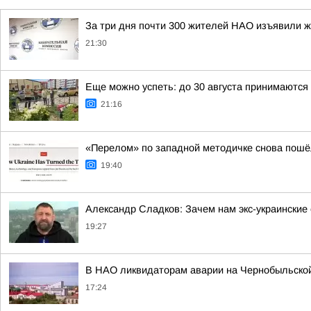
За три дня почти 300 жителей НАО изъявили ж
21:30
Еще можно успеть: до 30 августа принимаются 
21:16
«Перелом» по западной методичке снова пошёл
19:40
Александр Сладков: Зачем нам экс-украински
19:27
В НАО ликвидаторам аварии на Чернобыльской
17:24