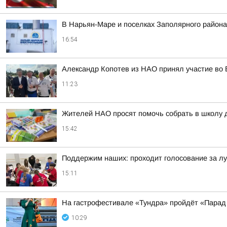
В Нарьян-Маре и поселках Заполярного района
16:54
Александр Копотев из НАО принял участие во 
11:23
Жителей НАО просят помочь собрать в школу 
15:42
Поддержим наших: проходит голосование за л
15:11
На гастрофестивале «Тундра» пройдёт «Парад
10:29