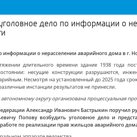
 уголовное дело по информации о не
ти
по информации о нерасселении аварийного дома в г. 
тяжении длительного времени здание 1938 года пос
состоянии: несущие конструкции разрушаются, инж
варийным. Несмотря на установленный до 2025 года сро
различные инстанции результатов не принесли.
у автономному округу организована процессуальная про
Федерации Александр Иванович Бастрыкин поручил ру
евичу Попову возбудить уголовное дело и предст
й работе по реализации прав жильцов аварийного до
тральном аппарате ведомства.