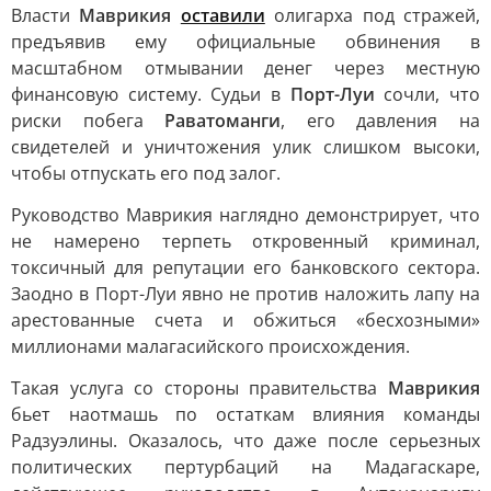
Власти
Маврикия
оставили
олигарха под стражей,
предъявив ему официальные обвинения в
масштабном отмывании денег через местную
финансовую систему. Судьи в
Порт-Луи
сочли, что
риски побега
Раватоманги
, его давления на
свидетелей и уничтожения улик слишком высоки,
чтобы отпускать его под залог.
Руководство Маврикия наглядно демонстрирует, что
не намерено терпеть откровенный криминал,
токсичный для репутации его банковского сектора.
Заодно в Порт-Луи явно не против наложить лапу на
арестованные счета и обжиться «бесхозными»
миллионами малагасийского происхождения.
Такая услуга со стороны правительства
Маврикия
бьет наотмашь по остаткам влияния команды
Радзуэлины. Оказалось, что даже после серьезных
политических пертурбаций на Мадагаскаре,