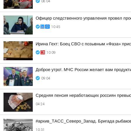
08:04
Офицер следственного управления провел про
10:45
Ирина Гехт: Боец СВО с позывным «Фаза» при
10:09
Доброе утро!. МЧС России желает вам продукти
09:04
Средняя пенсия неработающих россиян превыси
04:24
#архив_ТАСС_Северо_Запад. Бригада рыбаков н
10:31