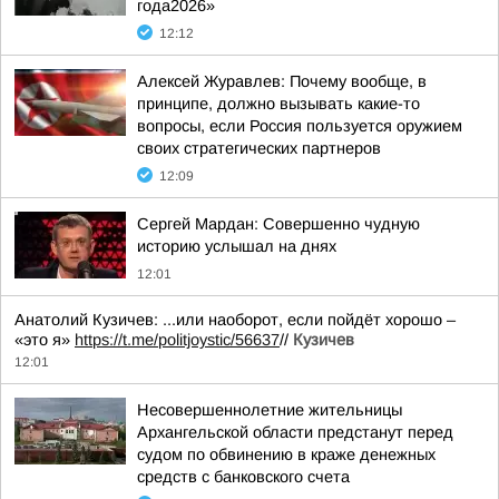
года2026»
12:12
Алексей Журавлев: Почему вообще, в
принципе, должно вызывать какие-то
вопросы, если Россия пользуется оружием
своих стратегических партнеров
12:09
Сергей Мардан: Совершенно чудную
историю услышал на днях
12:01
Анатолий Кузичев: ...или наоборот, если пойдёт хорошо –
«это я»
https://t.me/politjoystic/56637
//
Кузичев
12:01
Несовершеннолетние жительницы
Архангельской области предстанут перед
судом по обвинению в краже денежных
средств с банковского счета