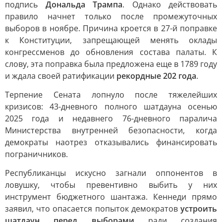
подпись
Дональда Трампа
. Однако действовать
правило начнет только после промежуточных
выборов в ноябре. Причина кроется в 27-й поправке
к Конституции, запрещающей менять оклады
конгрессменов до обновления состава палаты. К
слову, эта поправка была предложена еще в 1789 году
и ждала своей ратификации
рекордные 202 года
.
Терпение Сената лопнуло после тяжелейших
кризисов: 43-дневного полного шатдауна осенью
2025 года и недавнего 76-дневного паралича
Министерства внутренней безопасности, когда
демократы наотрез отказывались финансировать
пограничников.
Республиканцы искусно загнали оппонентов в
ловушку, чтобы превентивно выбить у них
инструмент бюджетного шантажа. Кеннеди прямо
заявил, что опасается попыток демократов
устроить
шатдаун перед выборами
ради создания