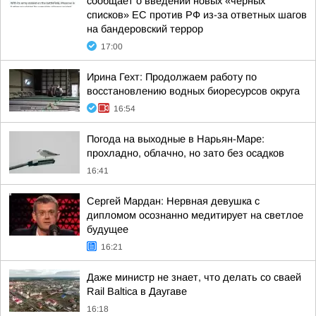
сообщает о введении новых «черных
списков» ЕС против РФ из-за ответных шагов
на бандеровский террор
17:00
Ирина Гехт: Продолжаем работу по
восстановлению водных биоресурсов округа
16:54
Погода на выходные в Нарьян-Маре:
прохладно, облачно, но зато без осадков
16:41
Сергей Мардан: Нервная девушка с
дипломом осознанно медитирует на светлое
будущее
16:21
Даже министр не знает, что делать со сваей
Rail Baltica в Даугаве
16:18