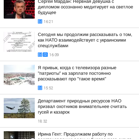
Сергей Мардан: Нервная девушка с
дипломом осознанно медитирует на светлое
будущее
16:21
Сегодня мы продолжим рассказывать о том,
как НАТО взаимодействует с украинскими
спецслужбами
16:09
Я привык, когда с телевизора разные
"патриоты" на зарплате постоянно
рассказывают про "такое время"
15:52
Департамент природных ресурсов НАО
призвал охотников внимательнее считать
гусей и казарок
18:32
Ирина Гехт: Продолжаем работу по