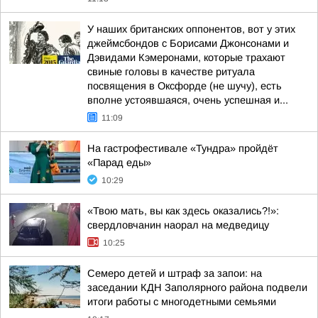
У наших британских оппонентов, вот у этих
джеймсбондов с Борисами Джонсонами и
Дэвидами Кэмеронами, которые трахают
свиные головы в качестве ритуала
посвящения в Оксфорде (не шучу), есть
вполне устоявшаяся, очень успешная и...
11:09
На гастрофестивале «Тундра» пройдёт
«Парад еды»
10:29
«Твою мать, вы как здесь оказались?!»:
свердловчанин наорал на медведицу
10:25
Семеро детей и штраф за запои: на
заседании КДН Заполярного района подвели
итоги работы с многодетными семьями