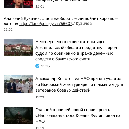
12:01
Анатолий Кузичев: ...или наоборот, если пойдёт хорошо –
«это я»
https://t.me/politjoystic/56637
//
Кузичев
12:01
Несовершеннолетние жительницы
Архангельской области предстанут перед
судом по обвинению в краже денежных
средств с банковского счета
11:45
Александр Копотев из НАО принял участие
во Всероссийском турнире по шахматам для
ветеранов боевых действий
11:23
Главной героиней новой серии проекта
«Настоящая» стала Ксения Филипповна из
НАО
11:13