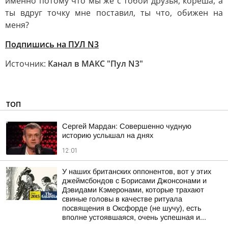
именно потому что мы же с тобой друзья, кореша, а
ты вдруг точку мне поставил, ты что, обижен на
меня?
Подпишись на ПУЛ N3
Источник:
Канал в МАКС "Пул N3"
ТОП
Сергей Мардан: Совершенно чудную
историю услышал на днях
12:01
У наших британских оппонентов, вот у этих
джеймсбондов с Борисами Джонсонами и
Дэвидами Кэмеронами, которые трахают
свиные головы в качестве ритуала
посвящения в Оксфорде (не шучу), есть
вполне устоявшаяся, очень успешная и...