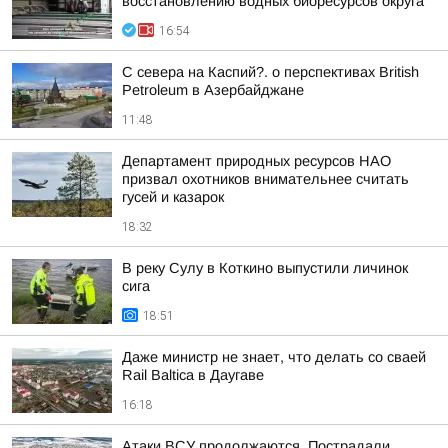
восстановлению водных биоресурсов округа
16:54
С севера на Каспий?. о перспективах British
Petroleum в Азербайджане
11:48
Департамент природных ресурсов НАО
призвал охотников внимательнее считать
гусей и казарок
18:32
В реку Сулу в Коткино выпустили личинок
сига
18:51
Даже министр не знает, что делать со сваей
Rail Baltica в Даугаве
16:18
Атаки ВСУ продолжаются. Пострадали