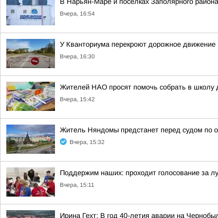
В Нарьян-Маре и поселках Заполярного района
Вчера, 16:54
У Кванториума перекроют дорожное движение
Вчера, 16:30
Жителей НАО просят помочь собрать в школу 
Вчера, 15:42
Житель Няндомы предстанет перед судом по 
Вчера, 15:32
Поддержим наших: проходит голосование за л
Вчера, 15:11
Ирина Гехт: В год 40-летия аварии на Черноб