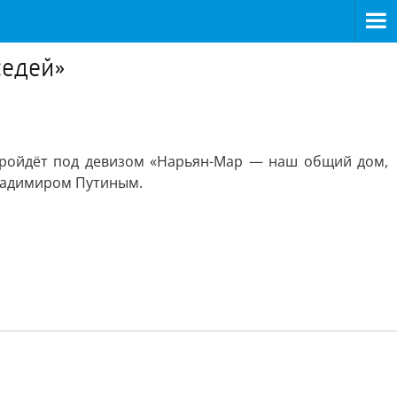
седей»
 пройдёт под девизом «Нарьян-Мар — наш общий дом,
Владимиром Путиным.