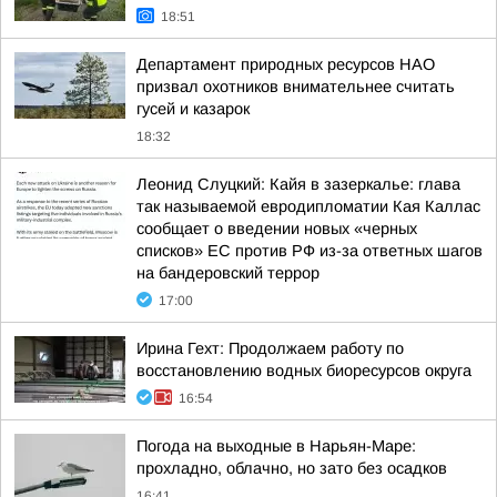
18:51
Департамент природных ресурсов НАО
призвал охотников внимательнее считать
гусей и казарок
18:32
Леонид Слуцкий: Кайя в зазеркалье: глава
так называемой евродипломатии Кая Каллас
сообщает о введении новых «черных
списков» ЕС против РФ из-за ответных шагов
на бандеровский террор
17:00
Ирина Гехт: Продолжаем работу по
восстановлению водных биоресурсов округа
16:54
Погода на выходные в Нарьян-Маре:
прохладно, облачно, но зато без осадков
16:41