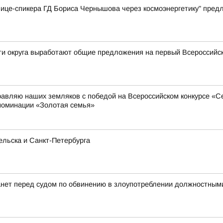
вице-спикера ГД Бориса Чернышова через космоэнергетику" пре
сти округа выработают общие предложения на первый Всероссий
равляю наших земляков с победой на Всероссийском конкурсе «
номинации «Золотая семья»
льска и Санкт-Петербурга
анет перед судом по обвинению в злоупотреблении должностны