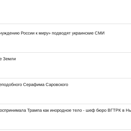
инуждению России к миру» подводят украинские СМИ
е Земли
реподобного Серафима Саровского
спринимала Трампа как инородное тело - шеф бюро ВГТРК в Нь