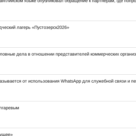
нглийском языке опубликовал обращение к партнерам, где попро
дческий лагерь «Пустозерск2026»
ловные дела в отношении представителей коммерческих организ
казывается от использования WhatsApp для служебной связи и п
олгаревым
дущее»