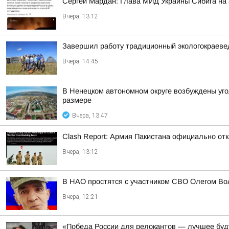
Сергей Мардан: Глава МИД Украины Сибига на а
Вчера, 13:12
Завершил работу традиционный экологокраеве
Вчера, 14:45
В Ненецком автономном округе возбуждены уго
размере
Вчера, 13:47
Clash Report: Армия Пакистана официально от
Вчера, 13:12
В НАО простятся с участником СВО Олегом В
Вчера, 12:21
«Победа России для релокантов — лучшее бу