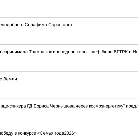
реподобного Серафима Саровского
спринимала Трампа как инородное тело - шеф бюро ВГТРК в Нь
ие Земли
вице-спикера ГД Бориса Чернышова через космоэнергетику" пре
обеду в конкурсе «Семья года2026»