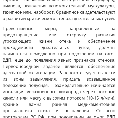
цианоза, включения вспомогательной мускулатуры,
тахипноэ или, наоборот, брадипноэ свидетельствуют
о развитии критического стеноза дыхательных путей.
Превентивные меры, направленные на
предотвращение или отсрочку развития
угрожающего жизни отека и обеспечение
проходимости дыхательных путей, должны
начинаться немедленно при подозрении на ожог
ВДП, еще до появления явных признаков стеноза.
Первоочередной задачей является обеспечение
адекватной оксигенации. Раненого следует вынести
из зоны задымления, придать возвышенное
положение полусидя. Незамедлительно начинается
ингаляция увлажненного кислорода через носовые
канюли или маску с высоким потоком (10-15 л/мин).
Крайне важна ранняя медикаментозная
профилактика отека и воспаления. Согласно
протоколам ВС РФ, при подозрении на ожог ВДП