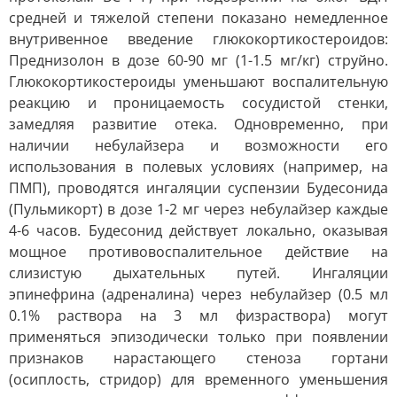
средней и тяжелой степени показано немедленное
внутривенное введение глюкокортикостероидов:
Преднизолон в дозе 60-90 мг (1-1.5 мг/кг) струйно.
Глюкокортикостероиды уменьшают воспалительную
реакцию и проницаемость сосудистой стенки,
замедляя развитие отека. Одновременно, при
наличии небулайзера и возможности его
использования в полевых условиях (например, на
ПМП), проводятся ингаляции суспензии Будесонида
(Пульмикорт) в дозе 1-2 мг через небулайзер каждые
4-6 часов. Будесонид действует локально, оказывая
мощное противовоспалительное действие на
слизистую дыхательных путей. Ингаляции
эпинефрина (адреналина) через небулайзер (0.5 мл
0.1% раствора на 3 мл физраствора) могут
применяться эпизодически только при появлении
признаков нарастающего стеноза гортани
(осиплость, стридор) для временного уменьшения