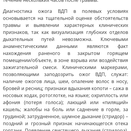
течение нескольких часов после травмы.
Диагностика ожога ВДП в полевых условиях
основывается на тщательной оценке обстоятельств
травмы и выявлении характерных клинических
признаков, так как визуализация глубоких отделов
дыхательных путей невозможна. Ключевыми
анамнестическими данными являются факт
нахождения раненого в закрытом горящем
помещении/объекте, в зоне взрыва или воздействия
зажигательной смеси. Клиническими маркерами,
позволяющими заподозрить ожог ВДП, служат:
наличие ожогов лица, шеи, опаление волос в носу,
бровей и ресниц; признаки вдыхания копоти – сажа в
носовых ходах, ротоглотке, на языке; охриплость или
афония (потеря голоса); лающий или «пилящий»
кашель; жалобы на боль или саднение в горле, за
грудиной; затрудненное, шумное дыхание (стридор) –
поздний и грозный признак начинающегося отека
гортани. Появление свистящего дыхания (стридора),