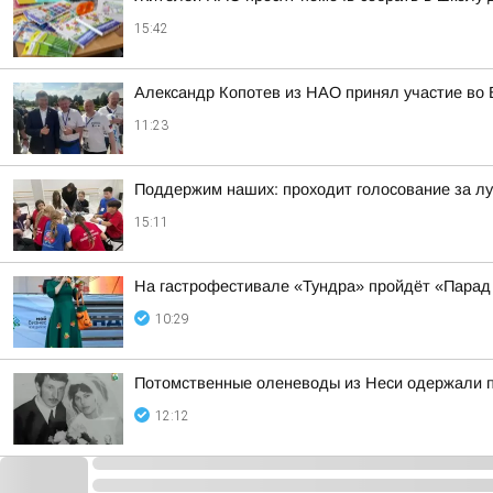
15:42
Александр Копотев из НАО принял участие во 
11:23
Поддержим наших: проходит голосование за л
15:11
На гастрофестивале «Тундра» пройдёт «Парад
10:29
Потомственные оленеводы из Неси одержали п
12:12