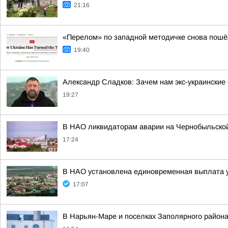
21:16
«Перелом» по западной методичке снова пошёл
19:40
Александр Сладков: Зачем нам экс-украински
19:27
В НАО ликвидаторам аварии на Чернобыльской
17:24
В НАО установлена единовременная выплата 
17:07
В Нарьян-Маре и поселках Заполярного района