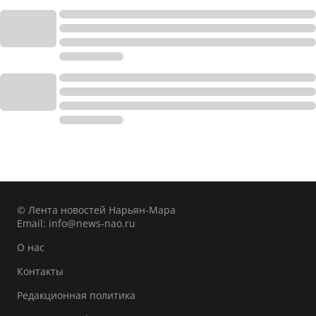
© Лента новостей Нарьян-Мара
Email:
info@news-nao.ru
О нас
Контакты
Редакционная политика