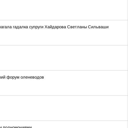
длагала гадалка супруги Хайдарова Светланы Сильваши
ский форум оленеводов
ми полномочиями