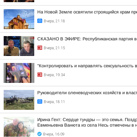
На Новой Земле освятили строящийся храм п
Вчера, 21:18
СКАЗАНО В ЭФИРЕ: Республиканская партия во
Вчера, 21:15
"Контролировать и направлять сексуальность 
Вчера, 19:34
Руководители оленеводческих хозяйств и вла
Вчера, 18:11
Ирина Гехт: Сердце тундры — это семья. Позд
Евменьевна Ванюта из села Несь отмечены в 
Вчера, 16:09