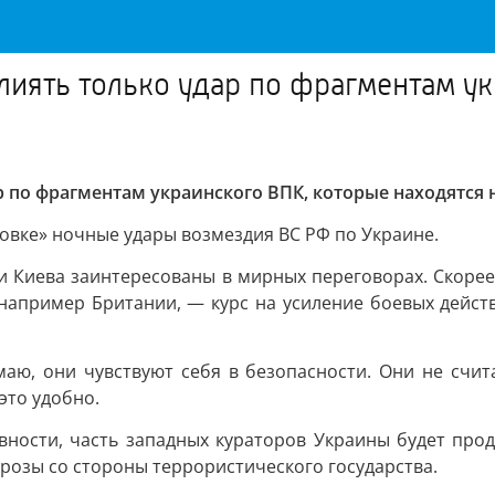
иять только удар по фрагментам ук
 по фрагментам украинского ВПК, которые находятся н
вке» ночные удары возмездия ВС РФ по Украине.
ики Киева заинтересованы в мирных переговорах. Скоре
 например Британии, — курс на усиление боевых дейст
аю, они чувствуют себя в безопасности. Они не счита
это удобно.
ности, часть западных кураторов Украины будет продо
розы со стороны террористического государства.