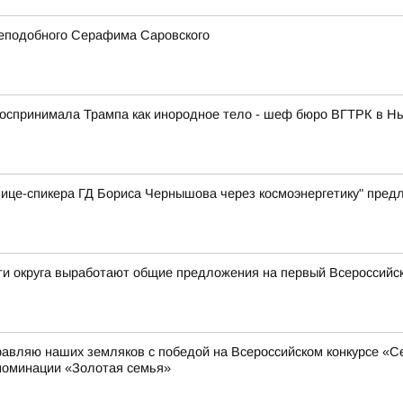
реподобного Серафима Саровского
спринимала Трампа как инородное тело - шеф бюро ВГТРК в Нь
вице-спикера ГД Бориса Чернышова через космоэнергетику" пре
сти округа выработают общие предложения на первый Всероссий
равляю наших земляков с победой на Всероссийском конкурсе «
номинации «Золотая семья»