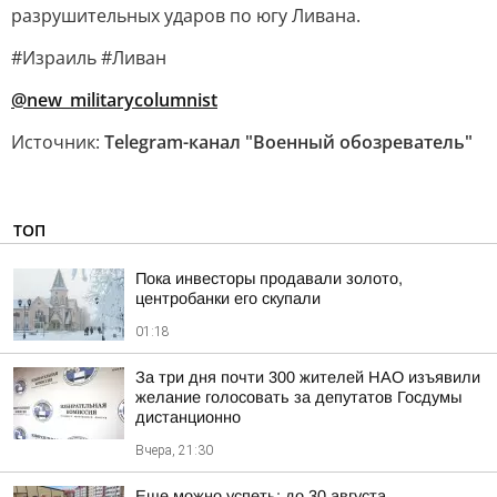
разрушительных ударов по югу Ливана.
#Израиль #Ливан
@new_militarycolumnist
Источник:
Telegram-канал "Военный обозреватель"
ТОП
Пока инвесторы продавали золото,
центробанки его скупали
01:18
За три дня почти 300 жителей НАО изъявили
желание голосовать за депутатов Госдумы
дистанционно
Вчера, 21:30
Еще можно успеть: до 30 августа