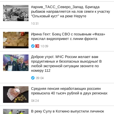
#архив_ТАСС_Северо_Запад. Бригада
рыбаков направляется на лов семги к участку
"Ольховый куст" на реке Неруте
10:31
Ирина Гехт: Боец СВО с позывным «Фаза»
прислал видеопривет с линии фронта
10:09
Доброе утро!. МЧС России желает вам
продуктивных и безопасных выходных! В
любой экстренной ситуации звоните по
номеру 112
09:04
Средняя пенсия неработающих россиян
превысила 40 тысяч рублей в двух регионах
04:24
В реку Сулу в Коткино выпустили личинок