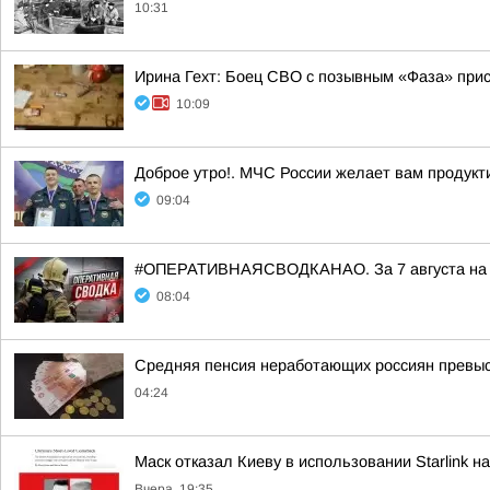
10:31
Ирина Гехт: Боец СВО с позывным «Фаза» при
10:09
Доброе утро!. МЧС России желает вам продукт
09:04
#ОПЕРАТИВНАЯСВОДКАНАО. За 7 августа на те
08:04
Средняя пенсия неработающих россиян превыси
04:24
Маск отказал Киеву в использовании Starlink н
Вчера, 19:35