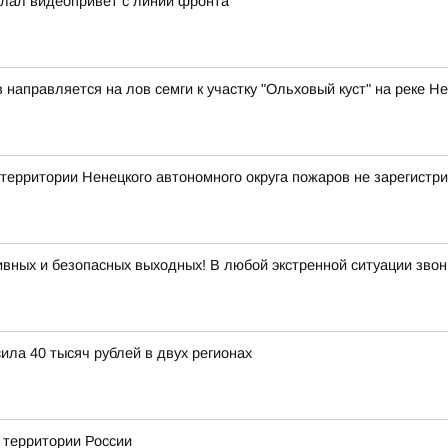
слал видеопривет с линии фронта
аправляется на лов семги к участку "Ольховый куст" на реке Н
ритории Ненецкого автономного округа пожаров не зарегистр
вных и безопасных выходных! В любой экстренной ситуации звон
ла 40 тысяч рублей в двух регионах
а территории России