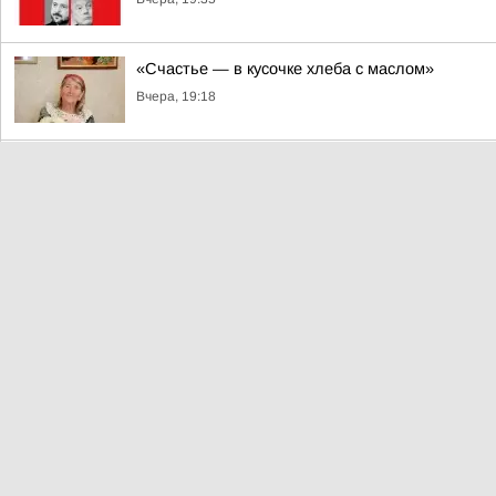
«Счастье — в кусочке хлеба с маслом»
Вчера, 19:18
В реку Сулу в Коткино выпустили личинок сига
Вчера, 18:51
Департамент природных ресурсов НАО призвал 
Вчера, 18:32
Леонид Слуцкий: Кайя в зазеркалье: глава та
бандеровский террор
Вчера, 17:00
Ирина Гехт: Продолжаем работу по восстановл
Вчера, 16:54