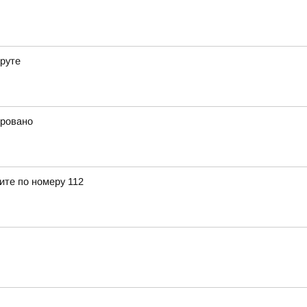
еруте
ировано
ите по номеру 112