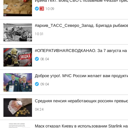
Ирина Гехт: Боец СВО с позывным «Фаза» при
10:09
#архив_ТАСС_Северо_Запад. Бригада рыбаков н
10:31
#ОПЕРАТИВНАЯСВОДКАНАО. За 7 августа на тер
08:04
Доброе утро!. МЧС России желает вам продукти
09:04
Средняя пенсия неработающих россиян превыси
04:24
Маск отказал Киеву в использовании Starlink н