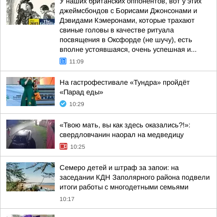
У наших британских оппонентов, вот у этих
джеймсбондов с Борисами Джонсонами и
Дэвидами Кэмеронами, которые трахают
свиные головы в качестве ритуала
посвящения в Оксфорде (не шучу), есть
вполне устоявшаяся, очень успешная и...
11:09
На гастрофестивале «Тундра» пройдёт
«Парад еды»
10:29
«Твою мать, вы как здесь оказались?!»:
свердловчанин наорал на медведицу
10:25
Семеро детей и штраф за запои: на
заседании КДН Заполярного района подвели
итоги работы с многодетными семьями
10:17