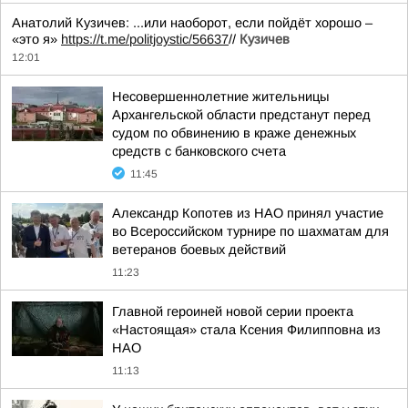
Анатолий Кузичев: ...или наоборот, если пойдёт хорошо –
«это я»
https://t.me/politjoystic/56637
//
Кузичев
12:01
Несовершеннолетние жительницы
Архангельской области предстанут перед
судом по обвинению в краже денежных
средств с банковского счета
11:45
Александр Копотев из НАО принял участие
во Всероссийском турнире по шахматам для
ветеранов боевых действий
11:23
Главной героиней новой серии проекта
«Настоящая» стала Ксения Филипповна из
НАО
11:13