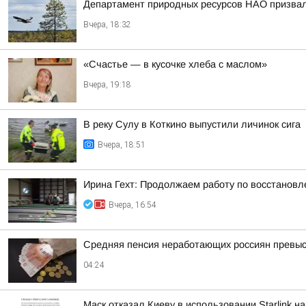
Департамент природных ресурсов НАО призвал 
Вчера, 18:32
«Счастье — в кусочке хлеба с маслом»
Вчера, 19:18
В реку Сулу в Коткино выпустили личинок сига
Вчера, 18:51
Ирина Гехт: Продолжаем работу по восстановл
Вчера, 16:54
Средняя пенсия неработающих россиян превыси
04:24
Маск отказал Киеву в использовании Starlink н