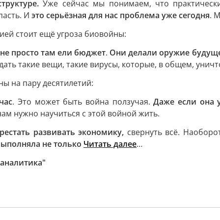
труктуре.
Уже сейчас мы понимаем, что практическ
пасть. И
это серьёзная для нас проблема уже сегодня
. 
сией стоит ещё угроза биовойны:
 не просто там ели бюджет
.
Они делали оружие будущ
ать такие вещи, такие вирусы, которые, в общем, уничто
ны на пару десятилетий:
час
. Это может быть война ползучая.
Даже если она у
ам нужно научиться с этой войной жить.
ерестать развивать экономику,
свернуть всё. Наоборо
выполняла не только
Читать далее
…
 аналитика"