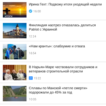
Ирина Гехт: Подвожу итоги уходящей недели
16:00
Финляндия наотрез отказалась делиться
Patriot с Украиной
12:24
«Нам кранты»: слабоумие и отвага
16:54
В Нарьян-Маре чествовали сотрудников и
ветеранов строительной отрасли
15:22
Сплавы по Манской «петле смерти»
подорожали до 45% за год
10:03