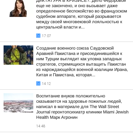
ДИКТАТУРА В КРИЗИСЕ?. Дело Федоровой
еще не закончено, и оно вызывает даже
определенное беспокойство во французском
судебном аппарате, который разрывается
между своей многовековой лояльностью к
центральной власти и...
17:07
Создание военного союза Саудовской
Аравией Пакистана и присоединившейся к
ним Турции выглядит как уловка западных
стратегов, стремящихся вытащить Пакистан
из нарождающейся военной коалиции Ирана,
Китая и Пакистана, которая...
14:12
Воспитание внуков положительно
сказывается на здоровье пожилых людей,
написал в материале для The Wall Street
Journal геронтопсихиатр клиники Miami Jewish
Health Марк Агронин
14:48