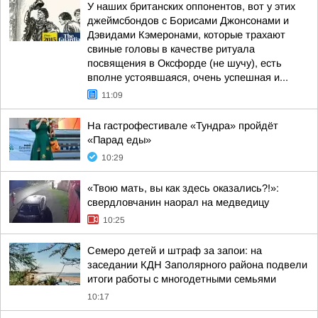
У наших британских оппонентов, вот у этих
джеймсбондов с Борисами Джонсонами и
Дэвидами Кэмеронами, которые трахают
свиные головы в качестве ритуала
посвящения в Оксфорде (не шучу), есть
вполне устоявшаяся, очень успешная и...
11:09
На гастрофестивале «Тундра» пройдёт
«Парад еды»
10:29
«Твою мать, вы как здесь оказались?!»:
свердловчанин наорал на медведицу
10:25
Семеро детей и штраф за запои: на
заседании КДН Заполярного района подвели
итоги работы с многодетными семьями
10:17