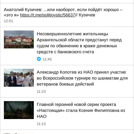
Анатолий Кузичев: ...или наоборот, если пойдёт хорошо –
«это я»
https://t.me/politjoystic/56637
//
Кузичев
12:01
Несовершеннолетние жительницы
Архангельской области предстанут перед
судом по обвинению в краже денежных
средств с банковского счета
11:45
Александр Копотев из НАО принял участие
во Всероссийском турнире по шахматам для
ветеранов боевых действий
11:23
Главной героиней новой серии проекта
«Настоящая» стала Ксения Филипповна из
НАО
11:13